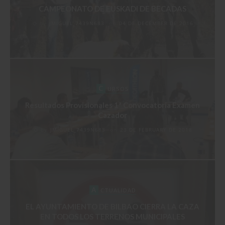
CAMPEONATO DE EUSKADI DE BECADAS
by
JMIGUEL_7439N683
on
04 DE DECEMBER DE 2016
C
URSOS
Resultados Provisionales 1ª Convocatoria Examen
Cazador
by
JMIGUEL_7439N683
on
23 DE FEBRUARY DE 2018
A
CTUALIDAD
EL AYUNTAMIENTO DE BILBAO CIERRA LA CAZA
EN TODOS LOS TERRENOS MUNICIPALES