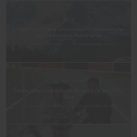
D
FB
La Diputación Cierra La Caza Este Fin De Semana Por
Las Condiciones Climatologicas
by
JMIGUEL_7439N683
on
01 DE DECEMBER DE 2017
C
OMPETICIÓN
CAMPEONATO DE BIZKAIA DE CAZA DE BECADAS
2016
by
JMIGUEL_7439N683
on
25 DE NOVEMBER DE 2016