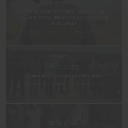
U
NCATEGORIZED
CONFIRMADO. SE PODRÁ CAZAR EN LOS
MUNICIPIOS COLINDANTES A TU LUGAR DE
RESIDENCIA
by
JMIGUEL_7439N683
on
28 DE OCTOBER DE 2020
C
OMPETICIÓN
Campeonato De Bizkaia En Cernégula
by
JMIGUEL_7439N683
on
22 DE MAY DE 2016
C
OMPETICIÓN