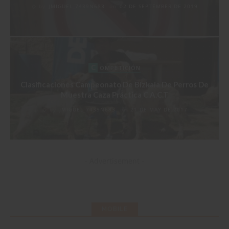
by
JMIGUEL_7439N683
on
02 DE SEPTEMBER DE 2019
C
OMPETICIÓN
Clasificaciones Campeonato De Bizkaia De Perros De
Muestra Caza Práctica C.A.C.T
by
JMIGUEL_7439N683
on
21 DE MAY DE 2017
- Advertisement -
MOBILE