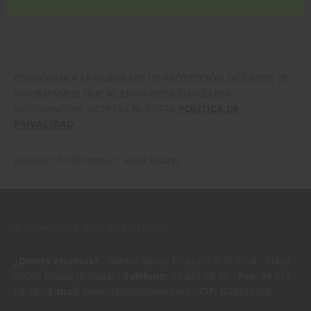
CONFORME A LA NUEVA LEY DE PROTECCIÓN DE DATOS TE
INFORMAMOS QUE AL ENVIARNOS CUALQUIER
INFORMACIÓN ACEPTAS NUESTRA
POLÍTICA DE
PRIVACIDAD
(Visited 12.709 times, 1 visits today)
CONTACTA CON NOSOTROS:
¿Donde estamos?
- Martin Barua Picaza, 27, 5º Kirol - Etxea
48003 Bilbao (Bizkaia)
- Teléfono:
94 427 05 28
- Fax:
94 612
08 28
- E-mail:
fedecaza@outlook.com
- CIF:
G48212898