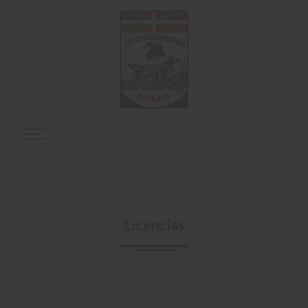
Licencias