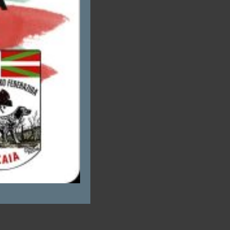
,
n
.