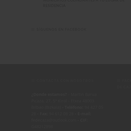
MUNICIPIOS COLINDANTES A TU LUGAR DE
RESIDENCIA
SÍGUENOS EN FACEBOOK
CONTACTA CON NOSOTROS:
FAC
DE CA
¿Donde estamos?
- Martin Barua
Picaza, 27, 5º Kirol - Etxea 48003
Bilbao (Bizkaia)
- Teléfono:
94 427 05
28
- Fax:
94 612 08 28
- E-mail:
fedecaza@outlook.com
- CIF:
G48212898