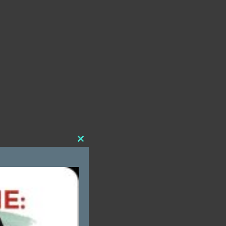
Close
this
module