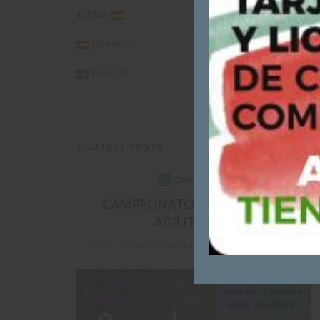
IDIOMA:
ESPAÑOL
EUSKERA
LATEST POSTS
C
OMPETICIÓN
CAMPEONATO DE BIZKAIA DE
AGILITY 2026
by
JMIGUEL_7439N683
on
29 DE JUNE DE 2026