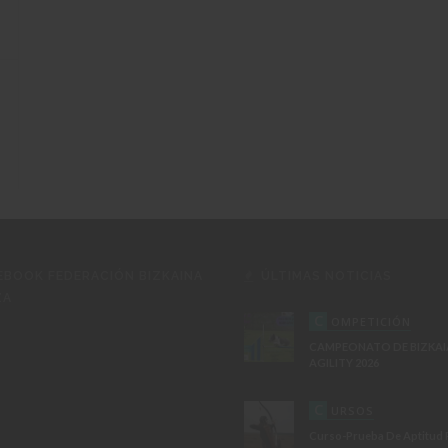
EBOOK FEDERACIÓN BIZKAINA
ÚLTIMAS NOTICIAS
ZA
C
OMPETICIÓN
CAMPEONATO DE BIZKAI
AGILITY 2026
C
URSOS
Curso-Prueba De Aptitud 