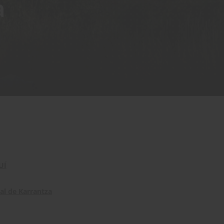
a
UÍ
al de Karrantza