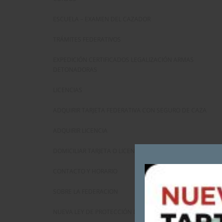
ESCUELA – EXAMEN DEL CAZADOR
TRÁMITES FEDERATIVOS
EXPEDICIÓN CERTIFICADOS LEGALIZACIÓN ARMAS
DETONADORAS
LICENCIAS
ADQUIRIR TARJETA FEDERATIVA CON SEGURO DE CAZA
ADQUIRIR LICENCIA
DOMICILIAR TARJETA O LICENCIA
CONTACTO Y HORARIO
SOBRE LA FEDERACION
NUEVA LEY DE PROTECCIÓN DE DATOS