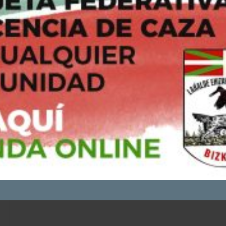
servicios y mostrarte publicidad relacionada con tus preferencias
en base a un perfil elaborado a partir de tus hábitos de navegació
(por ejemplo, páginas visitadas).
Si continúas navegando, consideraremos que aceptas su uso
Puedes consultar y/o rechazar la utilización de cookies
AQUÍ
ACEPTO - CONTINUAR NAVEGANDO