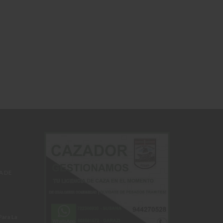
A DE
Para La