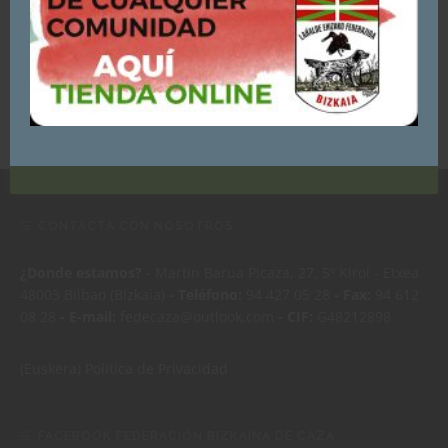
aceptas su uso.
Puedes consultar y/o rechazar la utilización de cookies
AQUÍ
CALENDARIOS DEPORTIVOS 2026 FEDERACIONES BIZKAIA, EUSKADI Y
ESPAÑA
ACEPTO - CONTINUAR NAVEGANDO
CONTACTA CON NOSOTROS:
¿Donde estamos?
- Martin Barua Picaza, 27, 5º Kirol - Etxea
48003 Bilbao (Bizkaia)
- Teléfono:
94 427 05 28
- Fax:
94 612
08 28
- E-mail:
fedecaza@outlook.com
- CIF:
G48212898
(Euskera)
Política de Privacidad
FACEBOOK FEDERACIÓN BIZKAINA DE CAZA