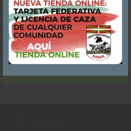
visitadas).
Si continúas navegando, consideraremos que
aceptas su uso.
Puedes consultar y/o rechazar la utilización de cookies
AQUÍ
ACEPTO - CONTINUAR NAVEGANDO
CAMPEONATO DE BIZKAIA DE AGILITY 2026
CONTACTA CON NOSOTROS: