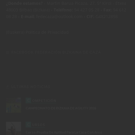
¿Donde estamos?
- Martin Barua Picaza, 27, 5º Kirol - Etxea
48003 Bilbao (Bizkaia)
- Teléfono:
94 427 05 28
- Fax:
94 612
08 28
- E-mail:
fedecaza@outlook.com
- CIF:
G48212898
(Euskera)
Política de Privacidad
FACEBOOK FEDERACIÓN BIZKAINA DE CAZA
ÚLTIMAS NOTICIAS
C
OMPETICIÓN
CAMPEONATO DE BIZKAIA DE AGILITY 2026
C
URSOS
Curso-Prueba De Aptitud Para La Caza Con Arco