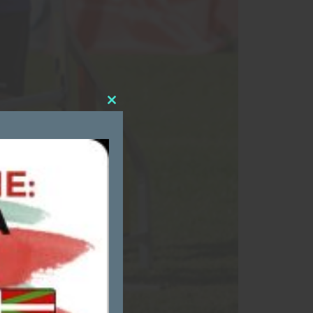
Close
this
module
,
n
.