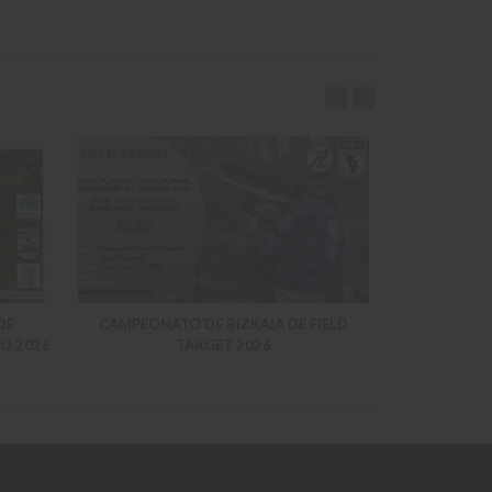
DE
CAMPEONATO DE BIZKAIA DE FIELD
CALENDARI
O 2026
TARGET 2026
SOCIALES A