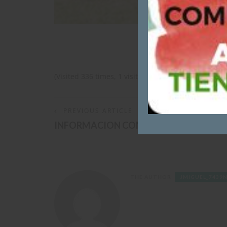
Descargar
AQ
(Visited 336 times, 1 visits today)
PREVIOUS ARTICLE
INFORMACION COMPETICIONES FEDE
THE AUTHOR
JMIGUEL_7439