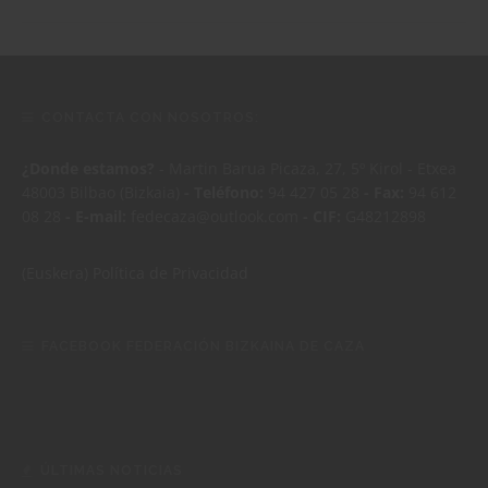
CONTACTA CON NOSOTROS:
¿Donde estamos?
- Martin Barua Picaza, 27, 5º Kirol - Etxea
48003 Bilbao (Bizkaia)
- Teléfono:
94 427 05 28
- Fax:
94 612
08 28
- E-mail:
fedecaza@outlook.com
- CIF:
G48212898
(Euskera)
Política de Privacidad
FACEBOOK FEDERACIÓN BIZKAINA DE CAZA
ÚLTIMAS NOTICIAS