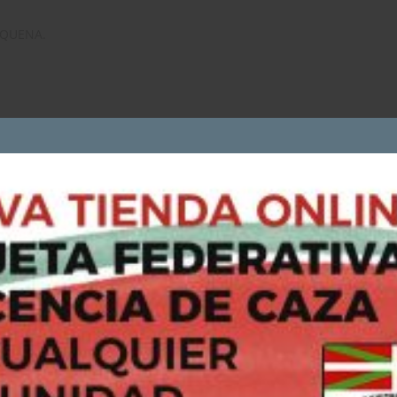
EQUENA.
.
SO.
COOKIES
Utilizamos cookies propias y de terceros para analizar nuestros
servicios y mostrarte publicidad relacionada con tus preferencias
en base a un perfil elaborado a partir de tus hábitos de navegació
(por ejemplo, páginas visitadas).
Si continúas navegando, consideraremos que aceptas su uso
Puedes consultar y/o rechazar la utilización de cookies
AQUÍ