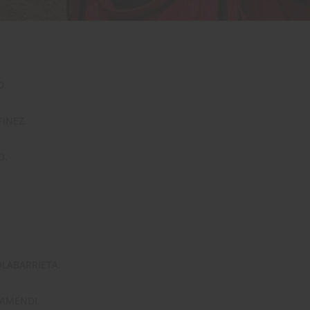
O.
TINEZ.
O.
LABARRIETA.
RAMENDI.