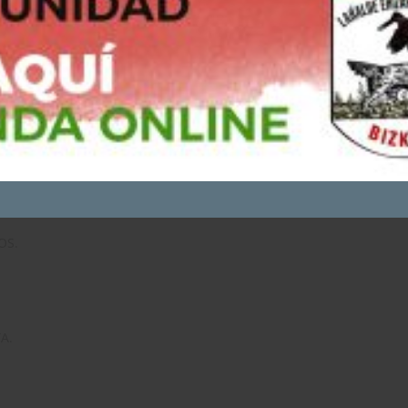
GA APODAKA.
ACEPTO - CONTINUAR NAVEGANDO
AR.
IAGA.
OS.
A.