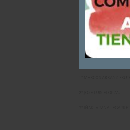
1º SEBANTIAN OLABUENA
2º PATXO GANGOITI OLAZ
3º JESUS Mª ARAZOSA IDO
CATEGORÍA VETERANO
:
1º MARCOS ARRANZ FRUT
2º JOSE LUIS ELORZA.
3º IÑAKI ARANA LEGARRET