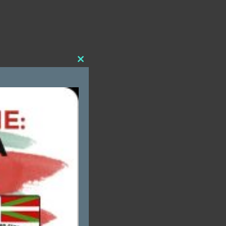
Close
this
module
,
n
.