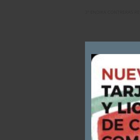
3º ENDIKA CONTRERAS R
CATEGORÍA HOMBRES C:
1º JUSTO ALZAGA ITURAIN
2º IÑAKI EGUSKIZA UNIBA
3º JON ORTIZ HONORATO.
CATEGORÍA SENIOR: