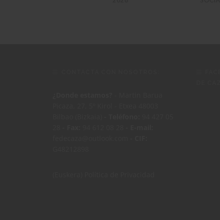
CONTACTA CON NOSOTROS:
FAC
DE CA
¿Donde estamos?
- Martin Barua
Picaza, 27, 5º Kirol - Etxea 48003
Bilbao (Bizkaia)
- Teléfono:
94 427 05
28
- Fax:
94 612 08 28
- E-mail:
fedecaza@outlook.com
- CIF:
G48212898
(Euskera)
Política de Privacidad