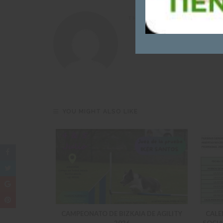
THE AUTHOR
JMIGUEL_7439
YOU MIGHT ALSO LIKE
DEPORTIVAS
CAMPEONATO DE BIZKAIA DE AGILITY
CALE
TUALIZACION
2026
SOCIA