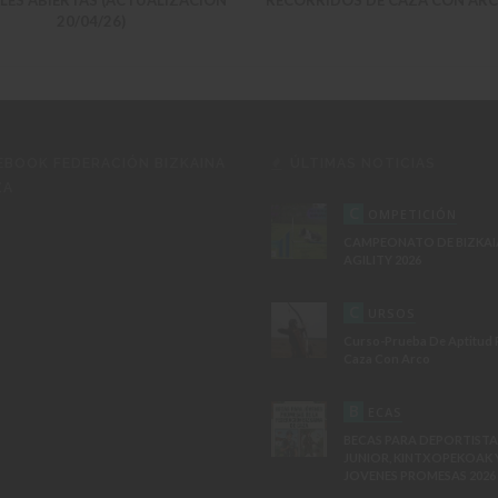
20/04/26)
EBOOK FEDERACIÓN BIZKAINA
ÚLTIMAS NOTICIAS
ZA
C
OMPETICIÓN
CAMPEONATO DE BIZKAI
AGILITY 2026
C
URSOS
Curso-Prueba De Aptitud 
Caza Con Arco
B
ECAS
BECAS PARA DEPORTISTA
JUNIOR, KINTXOPEKOAK 
JOVENES PROMESAS 2026