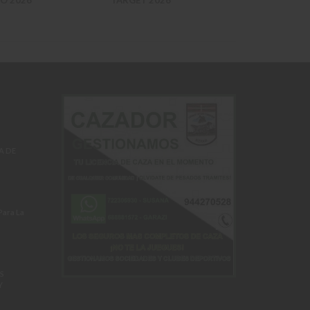
A DE
Para La
S
Y