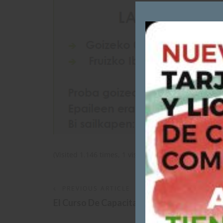
(Visited 1.146 times, 1 visits today)
PREVIOUS ARTICLE
El Curso De Capacitación Para Cazadores