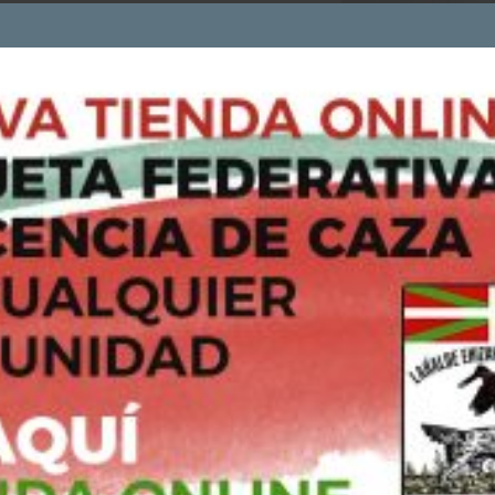
COOKIES
Utilizamos cookies propias y de terceros para analizar nuestros
servicios y mostrarte publicidad relacionada con tus preferencias
en base a un perfil elaborado a partir de tus hábitos de navegació
(por ejemplo, páginas visitadas).
Si continúas navegando, consideraremos que aceptas su uso
Puedes consultar y/o rechazar la utilización de cookies
AQUÍ
ACEPTO - CONTINUAR NAVEGANDO
 Arqueros 2018.
XXVII Cpto Soc