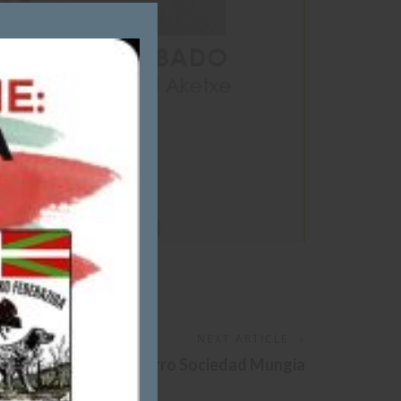
Close
this
module
,
n
.
NEXT ARTICLE
ial Caza Cenor Con Perro Sociedad Mungia