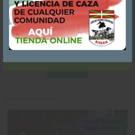
Si continúas navegando, consideraremos que
NEXT ARTICLE
aceptas su uso.
CAMPEONATO DE BIZKAIA DE SILVESTRISMO 2018 EN
LEIOA:
Puedes consultar y/o rechazar la utilización de cookies
AQUÍ
ACEPTO - CONTINUAR NAVEGANDO
JMIGUEL_7439N683
YOU MIGHT ALSO LIKE