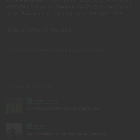
48003 Bilbao (Bizkaia)
- Teléfono:
94 427 05 28
- Fax:
94 612
08 28
- E-mail:
fedecaza@outlook.com
- CIF:
G48212898
(Euskera)
Política de Privacidad
FACEBOOK FEDERACIÓN BIZKAINA DE CAZA
ÚLTIMAS NOTICIAS
C
OMPETICIÓN
CAMPEONATO DE BIZKAIA DE AGILITY 2026
C
URSOS
Curso-Prueba De Aptitud Para La Caza Con Arco