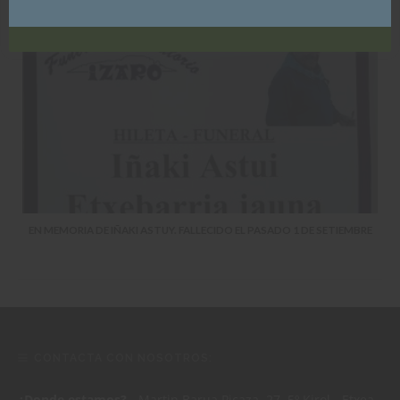
EN MEMORIA DE IÑAKI ASTUY. FALLECIDO EL PASADO 1 DE SETIEMBRE
CONTACTA CON NOSOTROS:
¿Donde estamos?
- Martin Barua Picaza, 27, 5º Kirol - Etxea