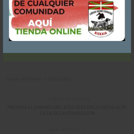
aceptas su uso.
Puedes consultar y/o rechazar la utilización de cookies
AQUÍ
ACEPTO - CONTINUAR NAVEGANDO
(Visited 406 times, 1 visits today)
PREVIOUS ARTICLE
PREPARA EL EXAMEN DEL 8/02/2025 EN LA ESCUELA DE
CAZA DE LA FEDERACION
NEXT ARTICLE