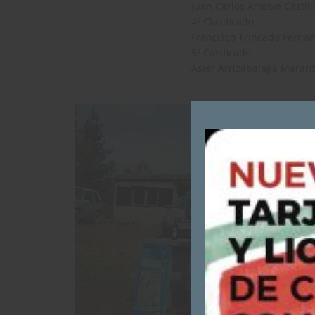
Juan Carlos Artetxe Castill
4º Clasificado
Francisco Trincado Fernan
5º Casificado
Asier Arrizabalaga Mararit