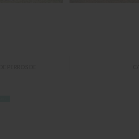
DE PERROS DE
C
N683