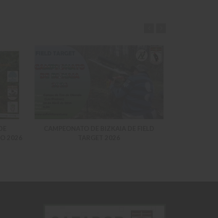
DE
CAMPEONATO DE BIZKAIA DE FIELD
CALENDARI
O 2026
TARGET 2026
SOCIALES A