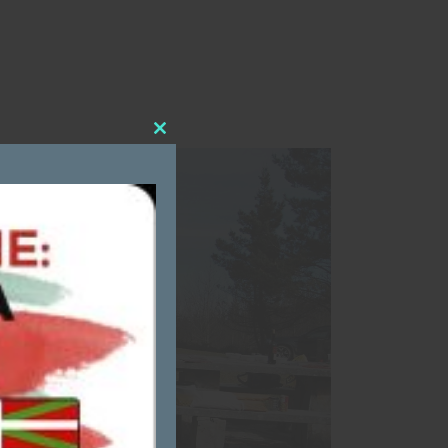
Close
this
module
,
n
.