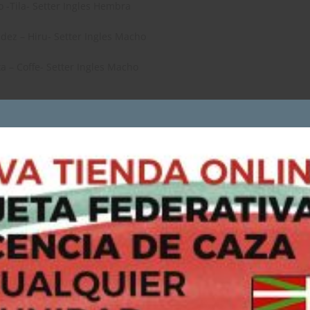
o -Tila- Setter Ingles Hembra
dez – Hiru- Setter Ingles Macho
a – Coffe- Setter Ingles Macho
COOKIES
Utilizamos cookies propias y de terceros para analizar nuestros
servicios y mostrarte publicidad relacionada con tus preferencias
en base a un perfil elaborado a partir de tus hábitos de navegació
(por ejemplo, páginas visitadas).
Si continúas navegando, consideraremos que aceptas su uso