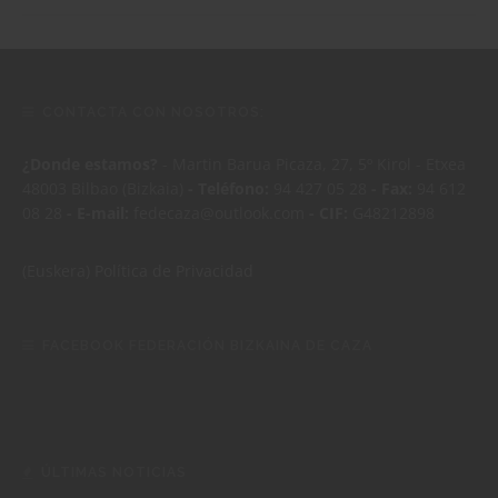
CONTACTA CON NOSOTROS:
¿Donde estamos?
- Martin Barua Picaza, 27, 5º Kirol - Etxea
48003 Bilbao (Bizkaia)
- Teléfono:
94 427 05 28
- Fax:
94 612
08 28
- E-mail:
fedecaza@outlook.com
- CIF:
G48212898
(Euskera)
Política de Privacidad
FACEBOOK FEDERACIÓN BIZKAINA DE CAZA
ÚLTIMAS NOTICIAS