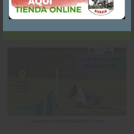
AQUÍ
JMIGUEL_7439N683
ACEPTO - CONTINUAR NAVEGANDO
YOU MIGHT ALSO LIKE
CAMPEONATO DE BIZKAIA DE AGILITY 2026