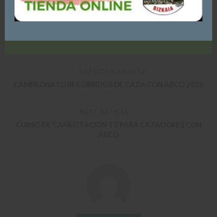
ACEPTO - CONTINUAR NAVEGANDO
(Visited 510 times, 1 visits today)
PREVIOUS ARTICLE
CAMPEONATO RECORRIDOS DE CAZA CON ARCO 2025
NEXT ARTICLE
CURSO DE CAPACITACION T2 PARA CAZADORES CON
ARCO