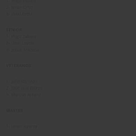
1- Iñigo Zabala
2- Jesus Ortiz
3- Iñaki Ortiz
SENIOR
1- Iñigo Zabala
2- Unai Loyola
3- Jesus Arazosa
VETERANOS
1- Julio Barredo
2- Jose Luis Elorza
3- Marcos Arranz
MASTER
1- Javier Ayarza