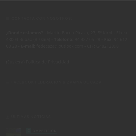
CONTACTA CON NOSOTROS:
¿Donde estamos?
- Martin Barua Picaza, 27, 5º Kirol - Etxea
48003 Bilbao (Bizkaia)
- Teléfono:
94 427 05 28
- Fax:
94 612
08 28
- E-mail:
fedecaza@outlook.com
- CIF:
G48212898
(Euskera)
Política de Privacidad
FACEBOOK FEDERACIÓN BIZKAINA DE CAZA
ÚLTIMAS NOTICIAS
C
OMPETICIÓN