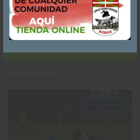
aceptas su uso.
Puedes consultar y/o rechazar la utilización de cookies
AQUÍ
ACEPTO - CONTINUAR NAVEGANDO
JMIGUEL_7439N683
YOU MIGHT ALSO LIKE