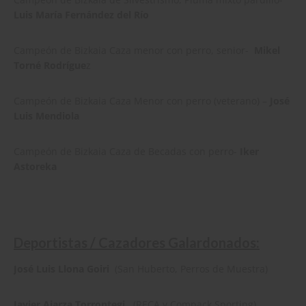
Luis María Fernández del Río
Campeón de Bizkaia Caza menor con perro, senior-
Mikel
Torné Rodrígue
z
Campeón de Bizkaia Caza Menor con perro (veterano) –
José
Luis Mendiola
Campeón de Bizkaia Caza de Becadas con perro-
Iker
Astoreka
Deportistas / Cazadores Galardonados:
José Luis Llona Goiri
(San Huberto, Perros de Muestra)
Javier Aiarza Torrontegi
(RECA y Compack Sporting)