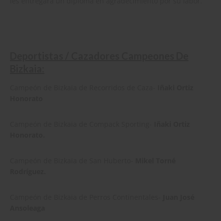
les entregará un diploma en agradecimiento por su labor.
Deportistas / Cazadores Campeones De
Bizkaia:
Campeón de Bizkaia de Recorridos de Caza-
Iñaki Ortiz
Honorato
Campeón de Bizkaia de Compack Sporting-
Iñaki Ortiz
Honorato.
Campeón de Bizkaia de San Huberto-
Mikel Torné
Rodríguez.
Campeón de Bizkaia de Perros Continentales-
Juan José
Ansoleaga