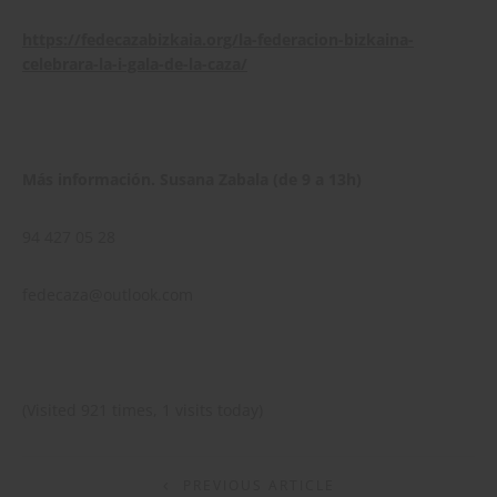
https://fedecazabizkaia.org/la-federacion-bizkaina-
celebrara-la-i-gala-de-la-caza/
Más información. Susana Zabala (de 9 a 13h)
94 427 05 28
fedecaza@outlook.com
(Visited 921 times, 1 visits today)
PREVIOUS ARTICLE