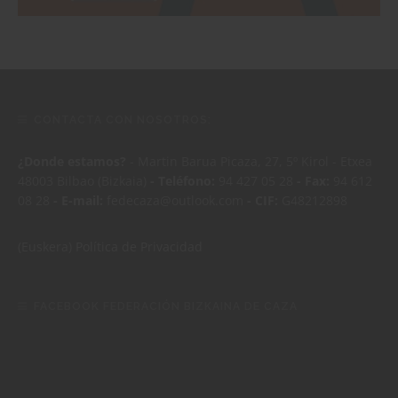
CONTACTA CON NOSOTROS:
¿Donde estamos?
- Martin Barua Picaza, 27, 5º Kirol - Etxea
48003 Bilbao (Bizkaia)
- Teléfono:
94 427 05 28
- Fax:
94 612
08 28
- E-mail:
fedecaza@outlook.com
- CIF:
G48212898
(Euskera)
Política de Privacidad
FACEBOOK FEDERACIÓN BIZKAINA DE CAZA