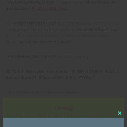
*
INSCRIPCIÓN AL CURSO:*
Descargar el *
documento de
inscripción
.*
PINCHANDO AQUÍ
*
AVISO IMPORTANTE:*
Este formulario es SOLO para el
curso preparatorio. La inscripción al *
examen oficial*
(tasa
de 11,61 €) debe hacerse en la web del Gobierno Vasco
antes del *
28 de febrero de 2026*
.
*
PROGRAMA DEL CURSO*
(8 horas totales)
*
Día 1: Miércoles, 4 de marzo (18.00H A 20.00H. Martin
Barua Pikaza 27. Bilbao 48003. KIROL ETXEA)*
Legislación y Normativa Ambiental.
Regulación y Práctica de la Caza.
COOKIES
Ordenación Cinegética.
Utilizamos cookies propias y de terceros para analizar
Clo
nuestros servicios y mostrarte publicidad relacionada con
this
*
Día 2: Lunes, 9 de marzo (18.00H A 20.00H. Martin