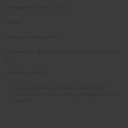
*
Horario:*
De 18:00 a 20:00 h.
*
Coste:
*
Federados en Bizkaia: *
5 €*
NO Federados: *
30 €
* (Si te federas , se te descontamos 25
€).
*
MATERIAL A LLEVAR:*
Aparatos electrónicos (ordenadorl o tablet), libro y
cuestionario del examen, cuaderno y bolígrafo para tomar
apuntes.