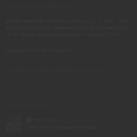
CONTACTA CON NOSOTROS:
¿Donde estamos?
- Martin Barua Picaza, 27, 5º Kirol - Etxea
48003 Bilbao (Bizkaia)
- Teléfono:
94 427 05 28
- Fax:
94 612
08 28
- E-mail:
fedecaza@outlook.com
- CIF:
G48212898
(Euskera)
Política de Privacidad
FACEBOOK FEDERACIÓN BIZKAINA DE CAZA
ÚLTIMAS NOTICIAS
C
OMPETICIÓN
CAMPEONATO DE BIZKAIA DE AGILITY 2026