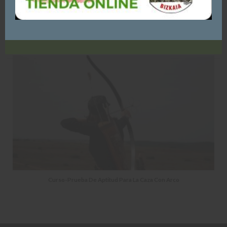
ACEPTO - CONTINUAR NAVEGANDO
YOU MIGHT ALSO LIKE
Curso-Prueba De Aptitud Para La Caza Con Arco