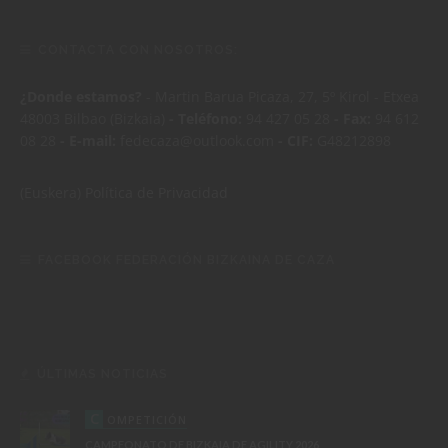
CONTACTA CON NOSOTROS:
¿Donde estamos?
- Martin Barua Picaza, 27, 5º Kirol - Etxea
48003 Bilbao (Bizkaia)
- Teléfono:
94 427 05 28
- Fax:
94 612
08 28
- E-mail:
fedecaza@outlook.com
- CIF:
G48212898
(Euskera)
Política de Privacidad
FACEBOOK FEDERACIÓN BIZKAINA DE CAZA
ÚLTIMAS NOTICIAS
C
OMPETICIÓN
CAMPEONATO DE BIZKAIA DE AGILITY 2026