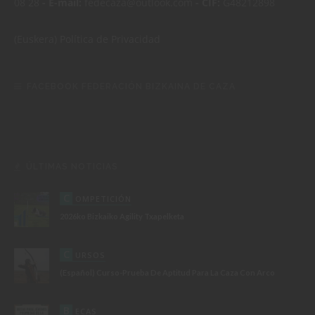
08 28
- E-mail:
fedecaza@outlook.com
- CIF:
G48212898
(Euskera)
Política de Privacidad
FACEBOOK FEDERACIÓN BIZKAINA DE CAZA
ÚLTIMAS NOTICIAS
C
OMPETICIÓN
2026ko Bizkaiko Agility Txapelketa
C
URSOS
(Español) Curso-Prueba De Aptitud Para La Caza Con Arco
B
ECAS