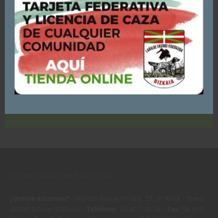
Si continúas navegando, consideraremos que
aceptas su uso.
Puedes consultar y/o rechazar la utilización de cookies
AQUÍ
ACEPTO - CONTINUAR NAVEGANDO
2026ko Bizkaiko Agility Txapelketa
CONTACTA CON NOSOTROS:
¿Donde estamos?
- Martin Barua Picaza, 27, 5º Kirol - Etxea
48003 Bilbao (Bizkaia)
- Teléfono:
94 427 05 28
- Fax:
94 612