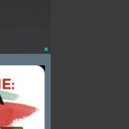
Close
this
module
,
n