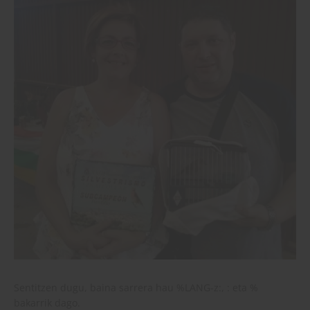
Sentitzen dugu, baina sarrera hau %LANG-z:, : eta %
bakarrik dago.