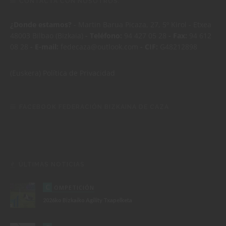
CONTACTA CON NOSOTROS:
¿Donde estamos?
- Martin Barua Picaza, 27, 5º Kirol - Etxea
48003 Bilbao (Bizkaia)
- Teléfono:
94 427 05 28
- Fax:
94 612
08 28
- E-mail:
fedecaza@outlook.com
- CIF:
G48212898
(Euskera)
Política de Privacidad
FACEBOOK FEDERACIÓN BIZKAINA DE CAZA
ÚLTIMAS NOTICIAS
C
OMPETICIÓN
2026ko Bizkaiko Agility Txapelketa